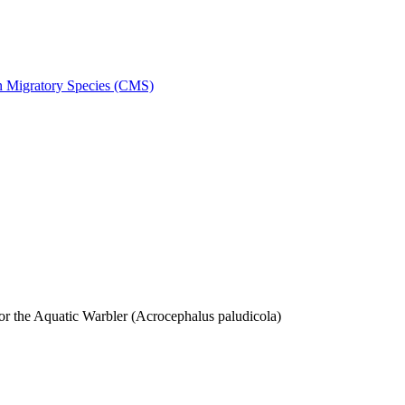
on Migratory Species (CMS)
 the Aquatic Warbler (Acrocephalus paludicola)